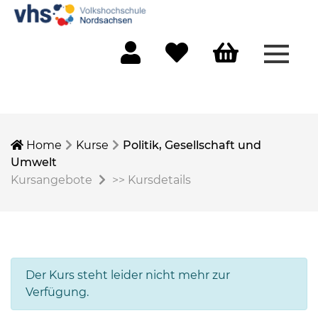
Menü 
Mein Konto
Merkliste
Warenkorb
Home
Kurse
Politik, Gesellschaft und
Umwelt
Kursangebote
>>
Kursdetails
Der Kurs steht leider nicht mehr zur
Verfügung.