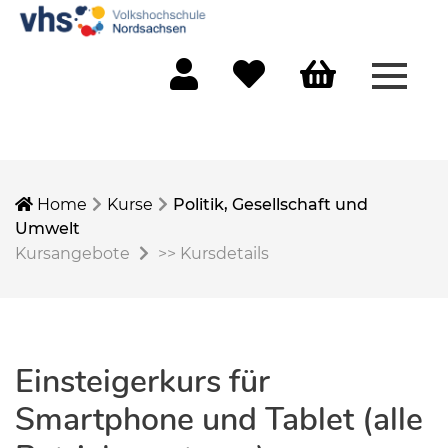
Menü 
Mein Konto
Merkliste
Warenkorb
Home
Kurse
Politik, Gesellschaft und
Umwelt
Kursangebote
>>
Kursdetails
Einsteigerkurs für
Smartphone und Tablet (alle