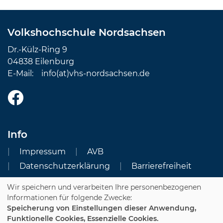
Volkshochschule Nordsachsen
Dr.-Külz-Ring 9
04838 Eilenburg
E-Mail:
info(at)vhs-nordsachsen.de
Info
Impressum
AVB
Datenschutzerklärung
Barrierefreiheit
Wir speichern und verarbeiten Ihre personenbezogenen
Cookie Einstellungen
Informationen für folgende Zwecke:
Speicherung von Einstellungen dieser Anwendung,
Dozenten-Login
Funktionelle Cookies, Essenzielle Cookies.