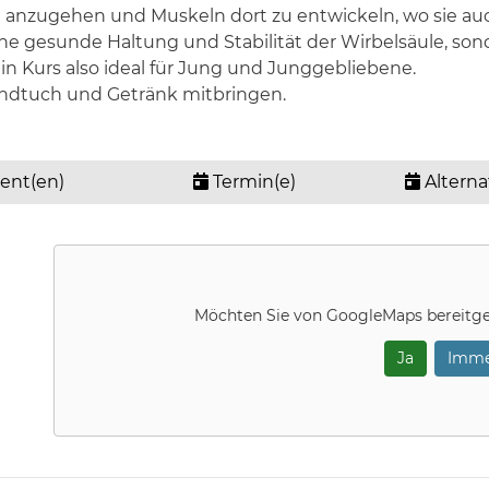
 anzugehen und Muskeln dort zu entwickeln, wo sie auc
e gesunde Haltung und Stabilität der Wirbelsäule, sond
in Kurs also ideal für Jung und Junggebliebene.
andtuch und Getränk mitbringen.
ent(en)
Termin(e)
Alterna
Möchten Sie von
GoogleMaps
bereitge
Ja
Imme