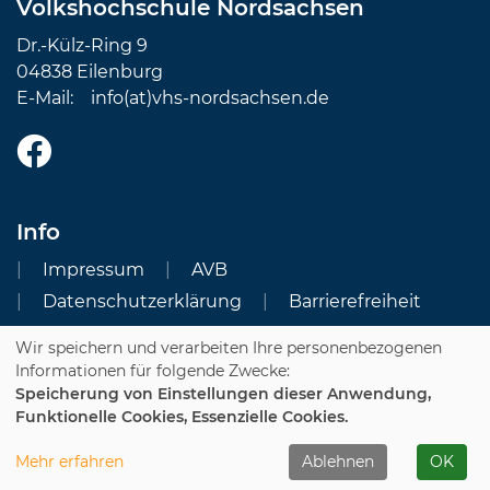
Volkshochschule Nordsachsen
Dr.-Külz-Ring 9
04838 Eilenburg
E-Mail:
info(at)vhs-nordsachsen.de
Info
Impressum
AVB
Datenschutzerklärung
Barrierefreiheit
Wir speichern und verarbeiten Ihre personenbezogenen
Cookie Einstellungen
Informationen für folgende Zwecke:
Speicherung von Einstellungen dieser Anwendung,
Dozenten-Login
Funktionelle Cookies, Essenzielle Cookies.
WIDERRUFSFORMULAR
Mehr erfahren
Ablehnen
OK