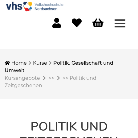
Menü 
Mein Konto
Merkliste
Warenkorb
Home
Kurse
Politik, Gesellschaft und
Umwelt
Kursangebote
>>
>>
Politik und
Zeitgeschehen
POLITIK UND