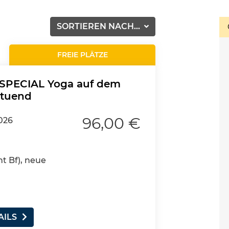
SORTIEREN NACH...
FREIE PLÄTZE
SPECIAL Yoga auf dem
ltuend
96,00 €
2026
nt Bf), neue
AILS