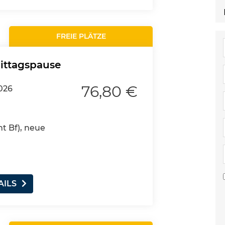
FREIE PLÄTZE
Mittagspause
76,80 €
2026
nt Bf), neue
AILS