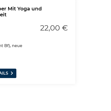
per Mit Yoga und
eit
22,00 €
nt Bf), neue
AILS