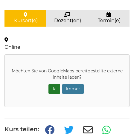
Kursort(e)
Dozent(en)
Termin(e)
Online
Möchten Sie von
GoogleMaps
bereitgestellte externe
Inhalte laden?
Ja
Immer
Kurs teilen: