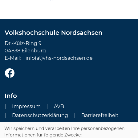
Volkshochschule Nordsachsen
Dr.-Külz-Ring 9
04838 Eilenburg
E-Mail:
info(at)vhs-nordsachsen.de
Info
Impressum
AVB
Datenschutzerklärung
Barrierefreiheit
Wir speichern und verarbeiten Ihre personenbezogenen
Cookie Einstellungen
Informationen für folgende Zwecke: