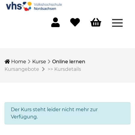
Menü 
Mein Konto
Merkliste
Warenkorb
Home
Kurse
Online lernen
Kursangebote
>>
Kursdetails
Der Kurs steht leider nicht mehr zur
Verfügung.