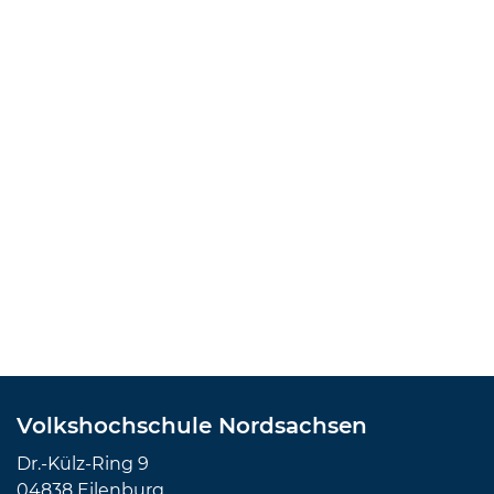
Volkshochschule Nordsachsen
Dr.-Külz-Ring 9
04838 Eilenburg