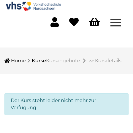
Menü 
Mein Konto
Merkliste
Warenkorb
Home
Kurse
Kursangebote
>>
Kursdetails
Der Kurs steht leider nicht mehr zur
Verfügung.