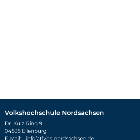
Volkshochschule Nordsachsen
Dr.-Külz-Ring 9
04838 Eilenburg
E-Mail:
info(at)vhs-nordsachsen.de