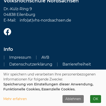
Volkshochschule Nordsachsen
Dr.-Külz-Ring 9
04838 Eilenburg
E-Mail:
info(at)vhs-nordsachsen.de
Info
Impressum
AVB
Datenschutzerklärung
Barrierefreiheit
Wir speichern und verarbeiten Ihre personenbezogenen
Cookie Einstellungen
Informationen für folgende Zwecke:
Speicherung von Einstellungen dieser Anwendung,
Dozenten-Login
Funktionelle Cookies, Essenzielle Cookies.
WIDERRUFSFORMULAR
Mehr erfahren
Ablehnen
OK