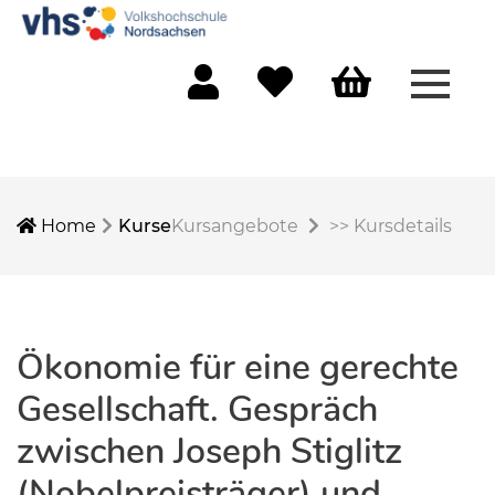
Menü 
Mein Konto
Merkliste
Warenkorb
Home
Kurse
Kursangebote
>>
Kursdetails
Ökonomie für eine gerechte
Gesellschaft. Gespräch
zwischen Joseph Stiglitz
(Nobelpreisträger) und