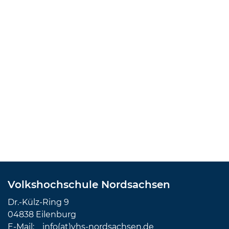
Volkshochschule Nordsachsen
Dr.-Külz-Ring 9
04838 Eilenburg
E-Mail:
info(at)vhs-nordsachsen.de