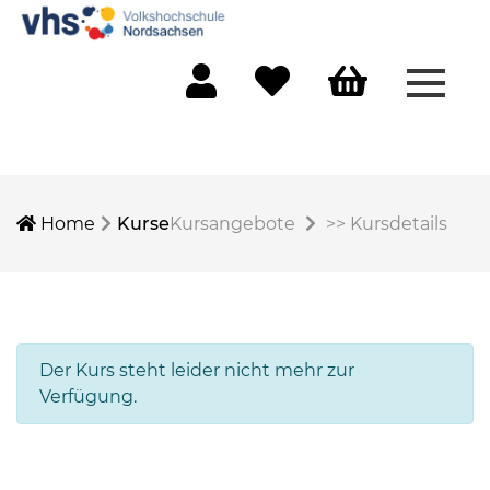
Menü 
Mein Konto
Merkliste
Warenkorb
Home
Kurse
Kursangebote
>>
Kursdetails
Der Kurs steht leider nicht mehr zur
Verfügung.