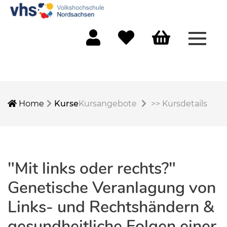
Menü 
Mein Konto
Merkliste
Warenkorb
Home
Kurse
Kursangebote
>>
Kursdetails
"Mit links oder rechts?"
Genetische Veranlagung von
Links- und Rechtshändern &
gesundheitliche Folgen einer