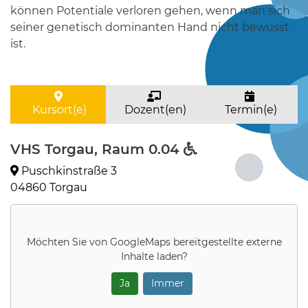
können Potentiale verloren gehen, wenn man sich
seiner genetisch dominanten Hand nicht bewusst
ist.
Kursort(e)
Dozent(en)
Termin(e)
VHS Torgau, Raum 0.04
Puschkinstraße 3
04860 Torgau
Möchten Sie von
GoogleMaps
bereitgestellte externe
Inhalte laden?
Ja
Immer