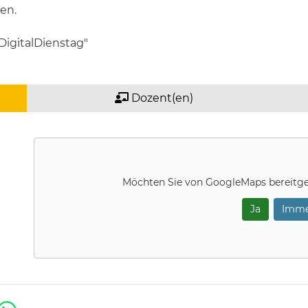
en.
DigitalDienstag"
Dozent(en)
Möchten Sie von
GoogleMaps
bereitge
Ja
Imme