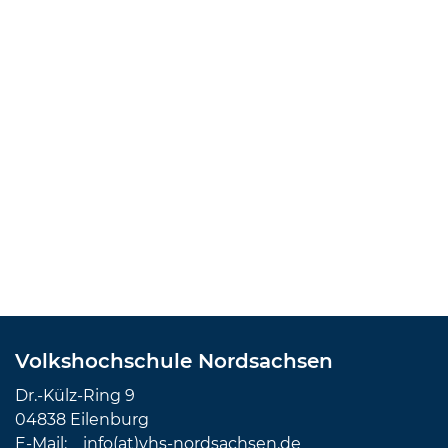
Volkshochschule Nordsachsen
Dr.-Külz-Ring 9
04838 Eilenburg
E-Mail:
info(at)vhs-nordsachsen.de