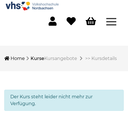
Menü 
Mein Konto
Merkliste
Warenkorb
Home
Kurse
Kursangebote
>>
Kursdetails
Der Kurs steht leider nicht mehr zur
Verfügung.