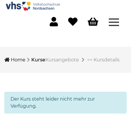
Menü 
Mein Konto
Merkliste
Warenkorb
Home
Kurse
Kursangebote
>>
Kursdetails
Der Kurs steht leider nicht mehr zur
Verfügung.