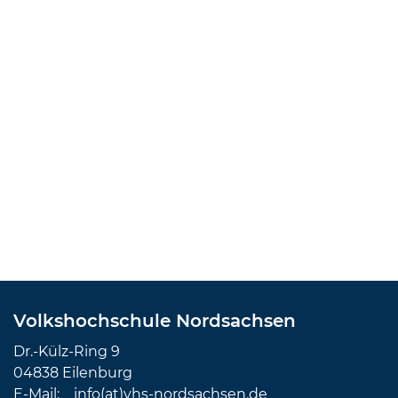
Volkshochschule Nordsachsen
Dr.-Külz-Ring 9
04838 Eilenburg
E-Mail:
info(at)vhs-nordsachsen.de