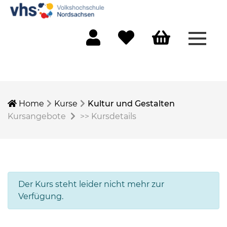
Menü 
Mein Konto
Merkliste
Warenkorb
Home
Kurse
Kultur und Gestalten
Kursangebote
>>
Kursdetails
Der Kurs steht leider nicht mehr zur
Verfügung.