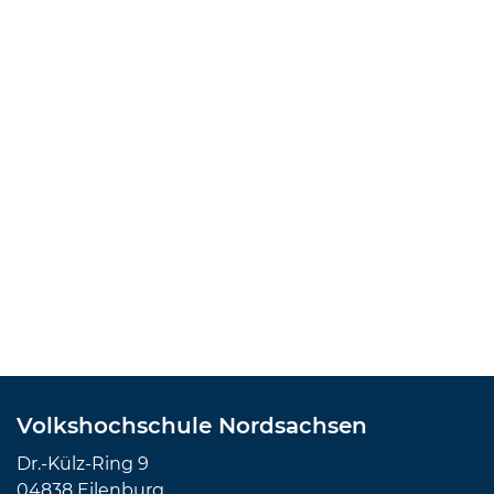
Volkshochschule Nordsachsen
Dr.-Külz-Ring 9
04838 Eilenburg