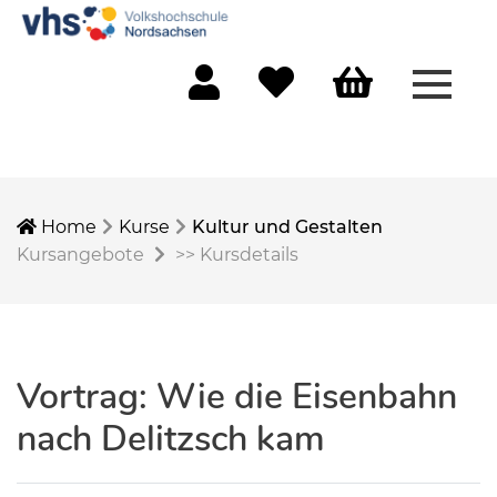
Menü 
Mein Konto
Merkliste
Warenkorb
Home
Kurse
Kultur und Gestalten
Kursangebote
>>
Kursdetails
Vortrag: Wie die Eisenbahn
nach Delitzsch kam