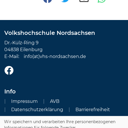
Volkshochschule Nordsachsen
Dr.-Külz-Ring 9
04838 Eilenburg
E-Mail:
info(at)vhs-nordsachsen.de
Info
Impressum
AVB
Datenschutzerklärung
Barrierefreiheit
Wir speichern und verarbeiten Ihre personenbezogenen
Cookie Einstellungen
Informationen für folgende Zwecke: