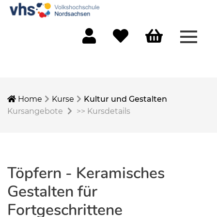
Menü 
Mein Konto
Merkliste
Warenkorb
Home
Kurse
Kultur und Gestalten
Kursangebote
>>
Kursdetails
Töpfern - Keramisches
Gestalten für
Fortgeschrittene