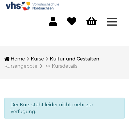
Menü 
Mein Konto
Merkliste
Warenkorb
Home
Kurse
Kultur und Gestalten
Kursangebote
>>
Kursdetails
Der Kurs steht leider nicht mehr zur
Verfügung.