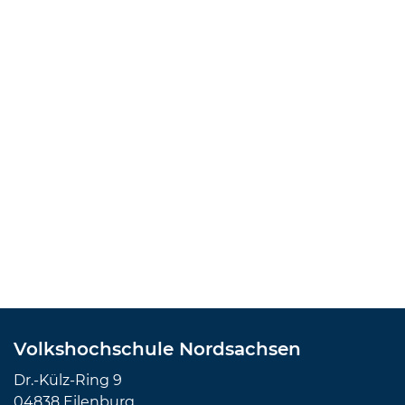
Volkshochschule Nordsachsen
Dr.-Külz-Ring 9
04838 Eilenburg