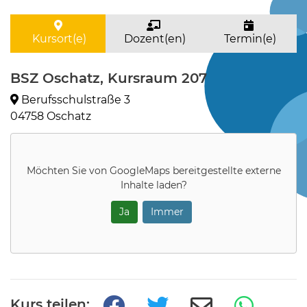
Kursort(e)
Dozent(en)
Termin(e)
BSZ Oschatz, Kursraum 207
Berufsschulstraße 3
04758 Oschatz
Möchten Sie von
GoogleMaps
bereitgestellte externe
Inhalte laden?
Ja
Immer
Kurs teilen: