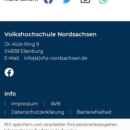
Volkshochschule Nordsachsen
Dr.-Külz-Ring 9
04838 Eilenburg
E-Mail:
info(at)vhs-nordsachsen.de
Info
Impressum
AVB
Datenschutzerklärung
Barrierefreiheit
Wir speichern und verarbeiten Ihre personenbezogenen
Cookie Einstellungen