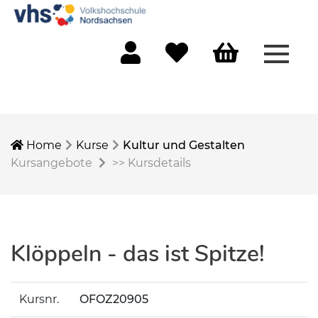
Menü 
Mein Konto
Merkliste
Warenkorb
Home
Kurse
Kultur und Gestalten
Kursangebote
>>
Kursdetails
Klöppeln - das ist Spitze!
Kursnr.
OFOZ20905