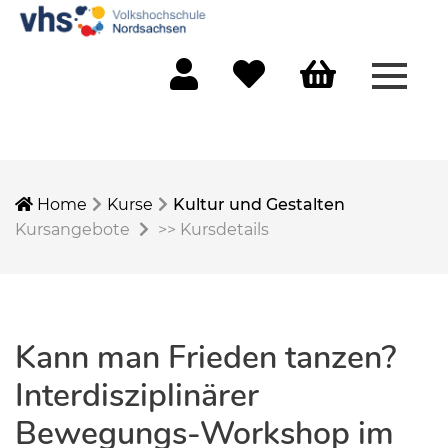
Menü 
Mein Konto
Merkliste
Warenkorb
Home
Kurse
Kultur und Gestalten
Kursangebote
>>
Kursdetails
Kann man Frieden tanzen?
Interdisziplinärer
Bewegungs-Workshop im