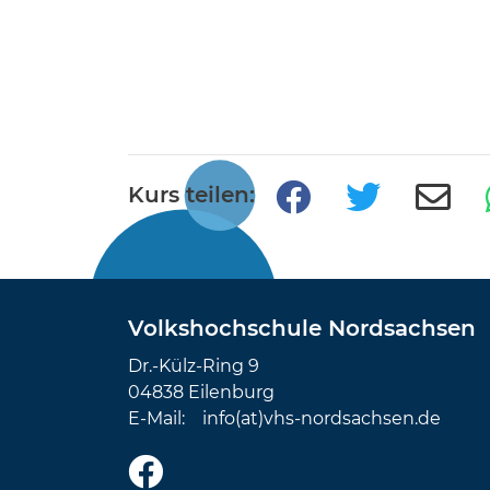
Kurs teilen:
Volkshochschule Nordsachsen
Dr.-Külz-Ring 9
04838 Eilenburg
E-Mail:
info(at)vhs-nordsachsen.de