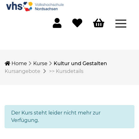
Menü 
Mein Konto
Merkliste
Warenkorb
Home
Kurse
Kultur und Gestalten
Kursangebote
>>
Kursdetails
Der Kurs steht leider nicht mehr zur
Verfügung.