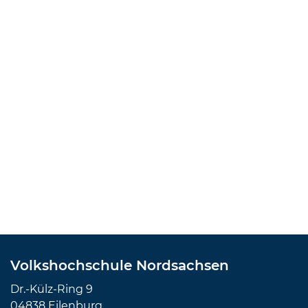
Volkshochschule Nordsachsen
Dr.-Külz-Ring 9
04838 Eilenburg