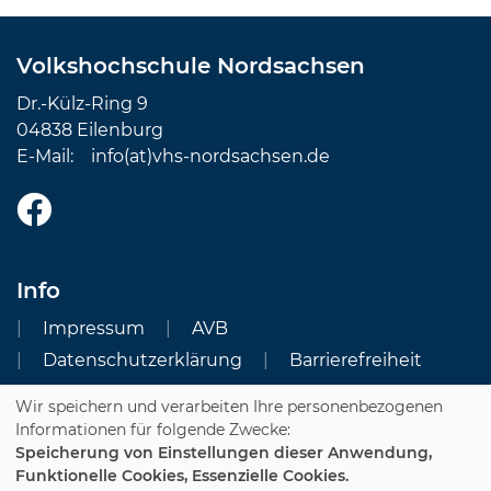
Volkshochschule Nordsachsen
Dr.-Külz-Ring 9
04838 Eilenburg
E-Mail:
info(at)vhs-nordsachsen.de
Info
Impressum
AVB
Datenschutzerklärung
Barrierefreiheit
Wir speichern und verarbeiten Ihre personenbezogenen
Cookie Einstellungen
Informationen für folgende Zwecke:
Speicherung von Einstellungen dieser Anwendung,
Dozenten-Login
Funktionelle Cookies, Essenzielle Cookies.