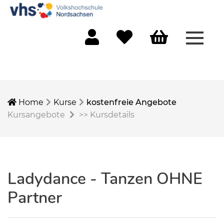
Menü 
Mein Konto
Merkliste
Warenkorb
Home
Kurse
kostenfreie Angebote
Kursangebote
>>
Kursdetails
Ladydance - Tanzen OHNE
Partner