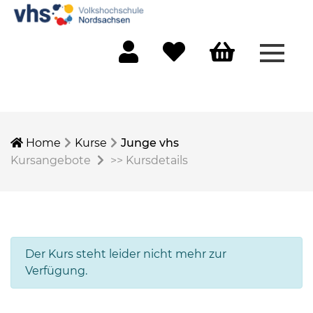
Menü 
Mein Konto
Merkliste
Warenkorb
Home
Kurse
Junge vhs
Kursangebote
>>
Kursdetails
Der Kurs steht leider nicht mehr zur
Verfügung.