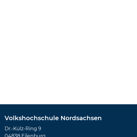
Volkshochschule Nordsachsen
Dr.-Külz-Ring 9
04838 Eilenburg