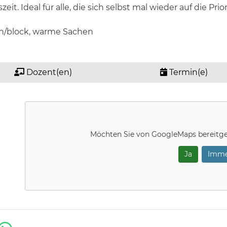
eit. Ideal für alle, die sich selbst mal wieder auf die Pr
uch/block, warme Sachen
Dozent(en)
Termin(e)
Möchten Sie von
GoogleMaps
bereitge
Ja
Imme