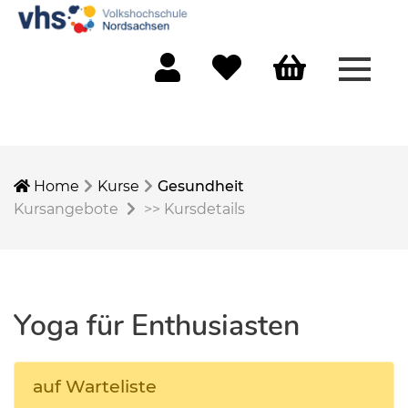
Menü 
Mein Konto
Merkliste
Warenkorb
Home
Kurse
Gesundheit
Kursangebote
>>
Kursdetails
Yoga für Enthusiasten
auf Warteliste