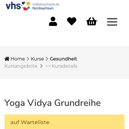
Menü 
Mein Konto
Merkliste
Warenkorb
Home
Kurse
Gesundheit
Kursangebote
>>
Kursdetails
Yoga Vidya Grundreihe
auf Warteliste