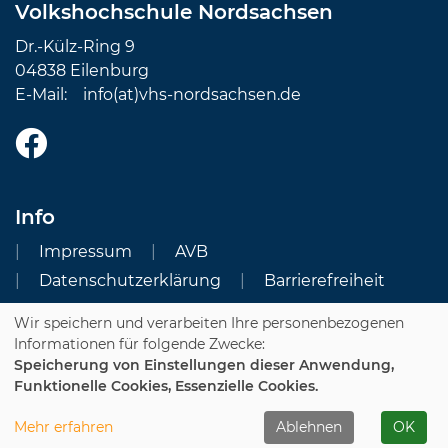
Volkshochschule Nordsachsen
Dr.-Külz-Ring 9
04838 Eilenburg
E-Mail:
info(at)vhs-nordsachsen.de
Info
Impressum
AVB
Datenschutzerklärung
Barrierefreiheit
Wir speichern und verarbeiten Ihre personenbezogenen
Cookie Einstellungen
Informationen für folgende Zwecke:
Speicherung von Einstellungen dieser Anwendung,
Dozenten-Login
Funktionelle Cookies, Essenzielle Cookies.
WIDERRUFSFORMULAR
Mehr erfahren
Ablehnen
OK