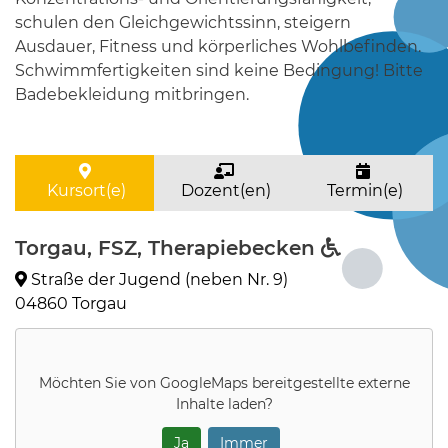
schulen den Gleichgewichtssinn, steigern
Ausdauer, Fitness und körperliches Wohlbefinden.
Schwimmfertigkeiten sind keine Bedingung! Bitte
Badebekleidung mitbringen.
Kursort(e)
Dozent(en)
Termin(e)
Torgau, FSZ, Therapiebecken
Straße der Jugend (neben Nr. 9)
04860 Torgau
Möchten Sie von
GoogleMaps
bereitgestellte externe
Inhalte laden?
Ja
Immer