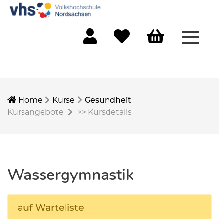
Menü 
Mein Konto
Merkliste
Warenkorb
Home
Kurse
Gesundheit
Kursangebote
>>
Kursdetails
Wassergymnastik
auf Warteliste