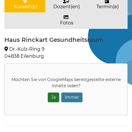
Kursort(e)
Dozent(en)
Termin(e)
Fotos
Haus Rinckart Gesundheitsraum
Dr.-Külz-Ring 9
04838 Eilenburg
Möchten Sie von
GoogleMaps
bereitgestellte externe
Inhalte laden?
Ja
Immer