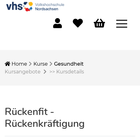
Menü 
Mein Konto
Merkliste
Warenkorb
Home
Kurse
Gesundheit
Kursangebote
>>
Kursdetails
Rückenfit -
Rückenkräftigung