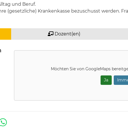
ltag und Beruf.
hre (gesetzliche) Krankenkasse bezuschusst werden. Frag
Dozent(en)
m
Möchten Sie von
GoogleMaps
bereitge
Ja
Imme