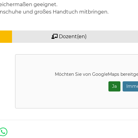
gleichermaßen geeignet.
urnschuhe und großes Handtuch mitbringen.
Dozent(en)
Möchten Sie von
GoogleMaps
bereitge
Ja
Imme