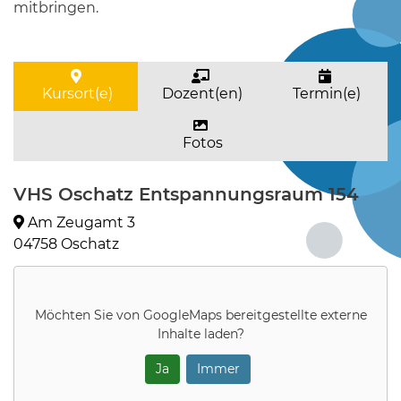
mitbringen.
Kursort(e)
Dozent(en)
Termin(e)
Fotos
VHS Oschatz Entspannungsraum 154
Am Zeugamt 3
04758 Oschatz
Möchten Sie von
GoogleMaps
bereitgestellte externe
Inhalte laden?
Ja
Immer