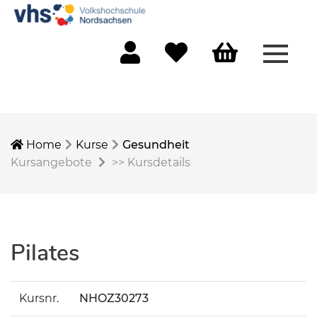
Menü 
Mein Konto
Merkliste
Warenkorb
Home
Kurse
Gesundheit
Kursangebote
>>
Kursdetails
Pilates
Kursnr.
NHOZ30273