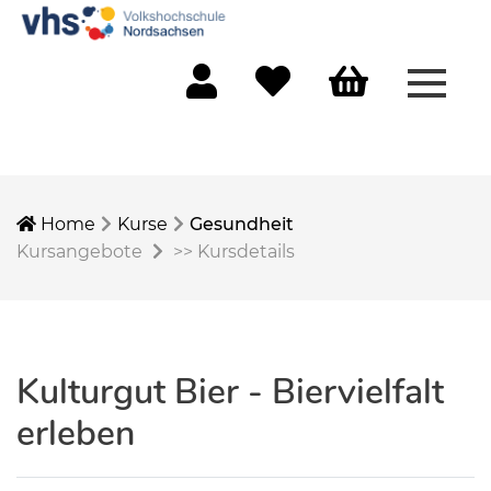
Menü 
Mein Konto
Merkliste
Warenkorb
Home
Kurse
Gesundheit
Kursangebote
>>
Kursdetails
Kulturgut Bier - Biervielfalt
erleben