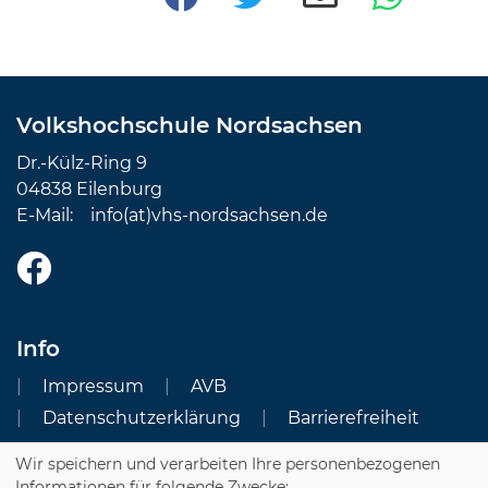
Volkshochschule Nordsachsen
Dr.-Külz-Ring 9
04838 Eilenburg
E-Mail:
info(at)vhs-nordsachsen.de
Info
Impressum
AVB
Datenschutzerklärung
Barrierefreiheit
Wir speichern und verarbeiten Ihre personenbezogenen
Cookie Einstellungen
Informationen für folgende Zwecke: