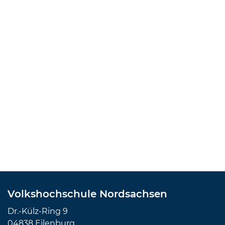
Volkshochschule Nordsachsen
Dr.-Külz-Ring 9
04838 Eilenburg