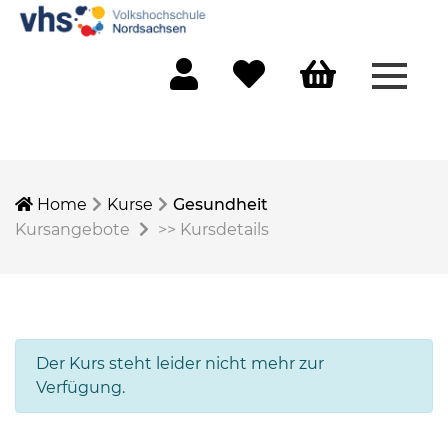
Menü 
Mein Konto
Merkliste
Warenkorb
Home
Kurse
Gesundheit
Kursangebote
>>
Kursdetails
Der Kurs steht leider nicht mehr zur
Verfügung.