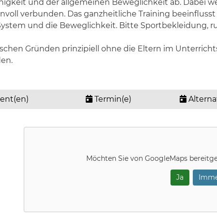
ähigkeit und der allgemeinen Beweglichkeit ab. Dabei we
oll verbunden. Das ganzheitliche Training beeinflusst
f-System und die Beweglichkeit. Bitte Sportbekleidung, 
chen Gründen prinzipiell ohne die Eltern im Unterric
den.
ent(en)
Termin(e)
Alterna
Möchten Sie von
GoogleMaps
bereitge
Ja
Imme