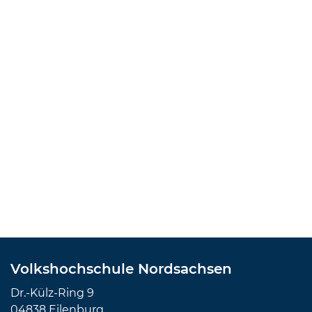
Volkshochschule Nordsachsen
Dr.-Külz-Ring 9
04838 Eilenburg