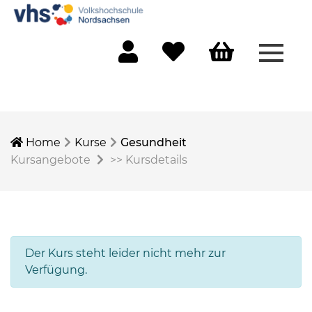
Menü 
Mein Konto
Merkliste
Warenkorb
Home
Kurse
Gesundheit
Kursangebote
>>
Kursdetails
Der Kurs steht leider nicht mehr zur
Verfügung.