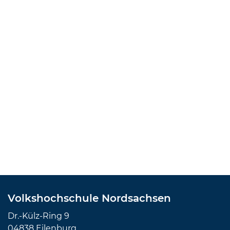
Volkshochschule Nordsachsen
Dr.-Külz-Ring 9
04838 Eilenburg