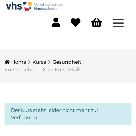
Menü 
Mein Konto
Merkliste
Warenkorb
Home
Kurse
Gesundheit
Kursangebote
>>
Kursdetails
Der Kurs steht leider nicht mehr zur
Verfügung.