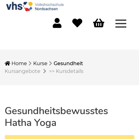
Menü 
Mein Konto
Merkliste
Warenkorb
Home
Kurse
Gesundheit
Kursangebote
>>
Kursdetails
Gesundheitsbewusstes
Hatha Yoga