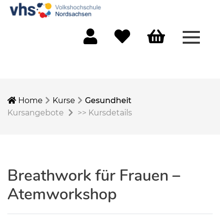
Menü 
Mein Konto
Merkliste
Warenkorb
Home
Kurse
Gesundheit
Kursangebote
>>
Kursdetails
Breathwork für Frauen –
Atemworkshop