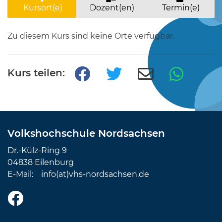
Kursort(e)
Dozent(en)
Termin(e)
Zu diesem Kurs sind keine Orte verfügbar.
Kurs teilen:
Volkshochschule Nordsachsen
Dr.-Külz-Ring 9
04838 Eilenburg
E-Mail:
info(at)vhs-nordsachsen.de