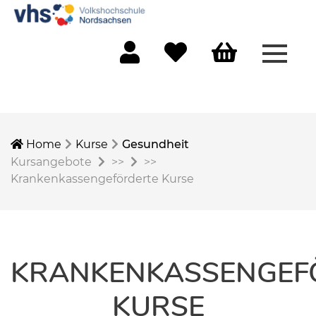
Menü 
Mein Konto
Merkliste
Warenkorb
Home
Kurse
Gesundheit
Kursangebote
>>
>>
Krankenkassengeförderte Kurse
KRANKENKASSENGEF
KURSE