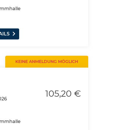
wimmhalle
AILS
KEINE ANMELDUNG MÖGLICH
105,20 €
026
wimmhalle