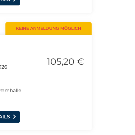
KEINE ANMELDUNG MÖGLICH
105,20 €
026
wimmhalle
AILS