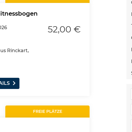
Fitnessbogen
52,00 €
026
aus Rinckart,
AILS
FREIE PLÄTZE