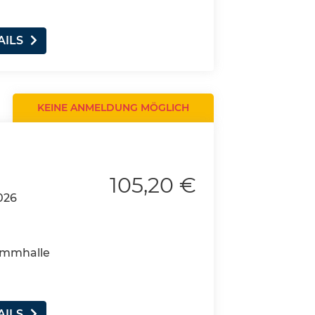
AILS
KEINE ANMELDUNG MÖGLICH
105,20 €
026
wimmhalle
AILS