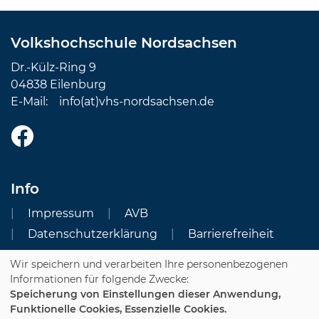
Volkshochschule Nordsachsen
Dr.-Külz-Ring 9
04838 Eilenburg
E-Mail:
info(at)vhs-nordsachsen.de
Info
Impressum
AVB
Datenschutzerklärung
Barrierefreiheit
Wir speichern und verarbeiten Ihre personenbezogenen
Cookie Einstellungen
Informationen für folgende Zwecke:
Speicherung von Einstellungen dieser Anwendung,
Dozenten-Login
Funktionelle Cookies, Essenzielle Cookies.