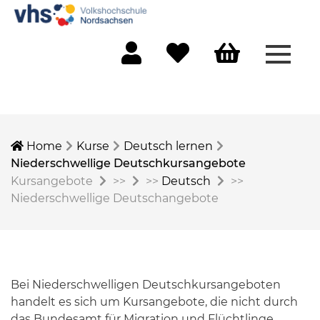
Menü 
Mein Konto
Merkliste
Warenkorb
Home
Kurse
Deutsch lernen
Niederschwellige Deutschkursangebote
Kursangebote
>>
>>
Deutsch
>>
Niederschwellige Deutschangebote
Bei Niederschwelligen Deutschkursangeboten
handelt es sich um Kursangebote, die nicht durch
das Bundesamt für Migration und Flüchtlinge