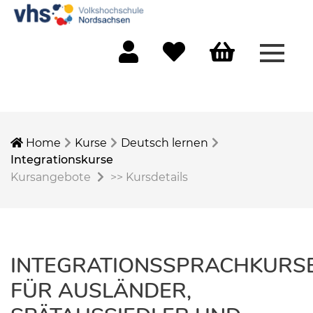
Menü 
Mein Konto
Merkliste
Warenkorb
Home
Kurse
Deutsch lernen
Integrationskurse
Kursangebote
>>
Kursdetails
INTEGRATIONSSPRACHKURS
FÜR AUSLÄNDER,