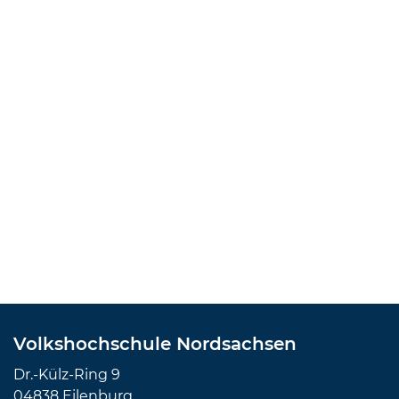
Volkshochschule Nordsachsen
Dr.-Külz-Ring 9
04838 Eilenburg