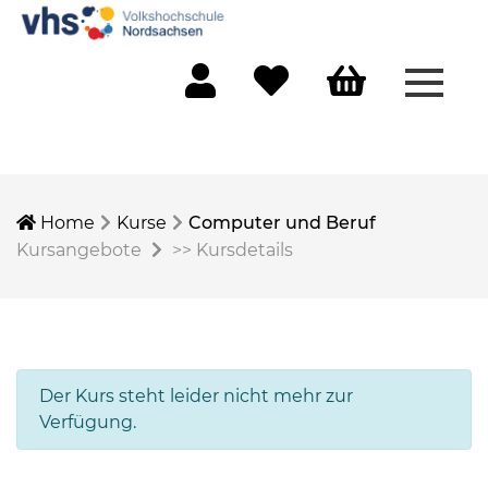
Menü 
Mein Konto
Merkliste
Warenkorb
Home
Kurse
Computer und Beruf
Kursangebote
>>
Kursdetails
Der Kurs steht leider nicht mehr zur
Verfügung.