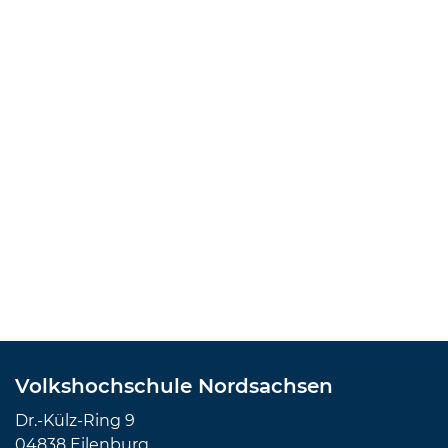
Volkshochschule Nordsachsen
Dr.-Külz-Ring 9
04838 Eilenburg