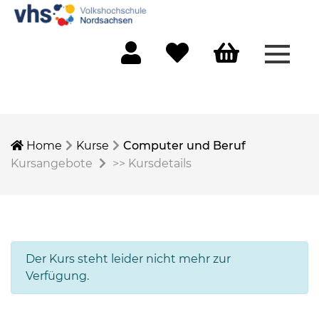
Menü 
Mein Konto
Merkliste
Warenkorb
Home
Kurse
Computer und Beruf
Kursangebote
>>
Kursdetails
Der Kurs steht leider nicht mehr zur
Verfügung.