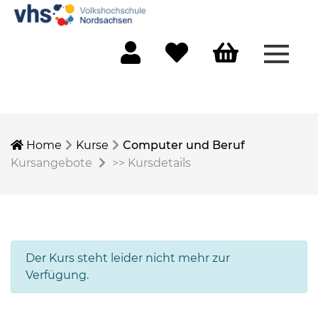
Menü 
Mein Konto
Merkliste
Warenkorb
Home
Kurse
Computer und Beruf
Kursangebote
>>
Kursdetails
Der Kurs steht leider nicht mehr zur
Verfügung.