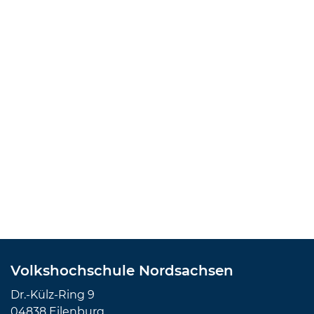
Volkshochschule Nordsachsen
Dr.-Külz-Ring 9
04838 Eilenburg