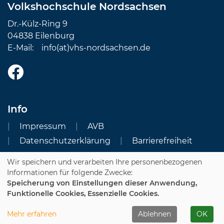
Volkshochschule Nordsachsen
Dr.-Külz-Ring 9
04838 Eilenburg
E-Mail:
info(at)vhs-nordsachsen.de
Info
Impressum
AVB
Datenschutzerklärung
Barrierefreiheit
Wir speichern und verarbeiten Ihre personenbezogenen
Cookie Einstellungen
Informationen für folgende Zwecke:
Speicherung von Einstellungen dieser Anwendung,
Dozenten-Login
Funktionelle Cookies, Essenzielle Cookies.
WIDERRUFSFORMULAR
Mehr erfahren
Ablehnen
OK