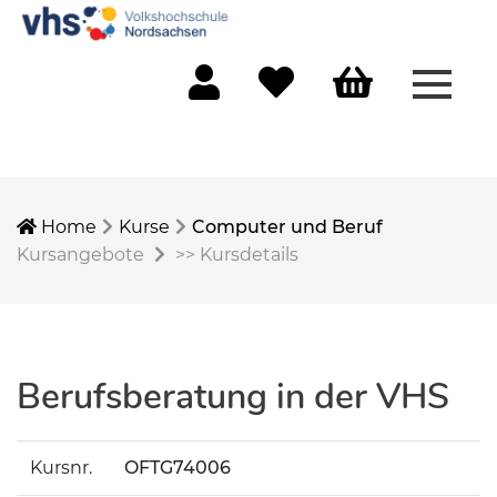
Menü 
Mein Konto
Merkliste
Warenkorb
Home
Kurse
Computer und Beruf
Kursangebote
>>
Kursdetails
Berufsberatung in der VHS
Kursnr.
OFTG74006