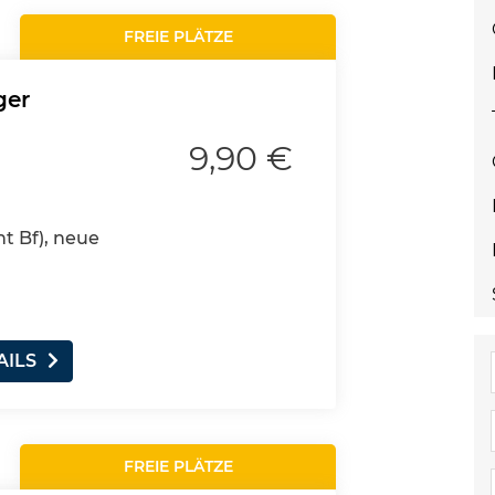
FREIE PLÄTZE
ger
9,90 €
nt Bf), neue
AILS
FREIE PLÄTZE