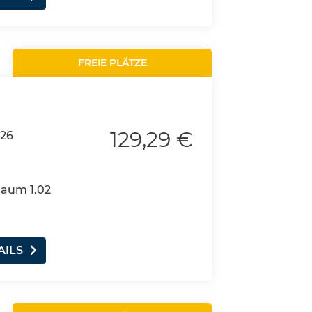
FREIE PLÄTZE
129,29 €
026
Raum 1.02
AILS