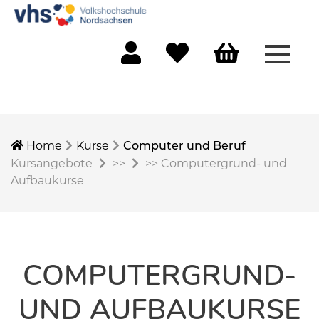
Menü 
Mein Konto
Merkliste
Warenkorb
Home
Kurse
Computer und Beruf
Kursangebote
>>
>>
Computergrund- und
Aufbaukurse
COMPUTERGRUND-
UND AUFBAUKURSE