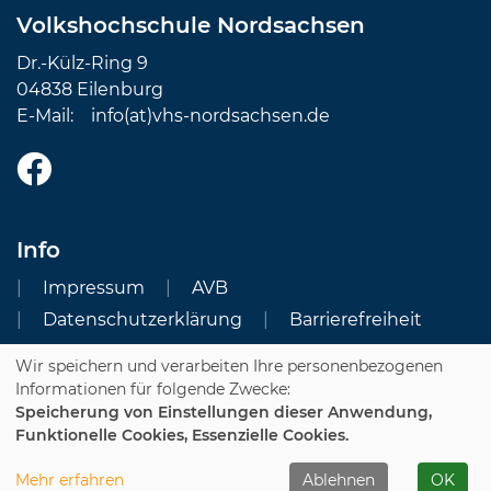
Volkshochschule Nordsachsen
Dr.-Külz-Ring 9
04838 Eilenburg
E-Mail:
info(at)vhs-nordsachsen.de
Info
Impressum
AVB
Datenschutzerklärung
Barrierefreiheit
Wir speichern und verarbeiten Ihre personenbezogenen
Cookie Einstellungen
Informationen für folgende Zwecke:
Speicherung von Einstellungen dieser Anwendung,
Dozenten-Login
Funktionelle Cookies, Essenzielle Cookies.
WIDERRUFSFORMULAR
Mehr erfahren
Ablehnen
OK